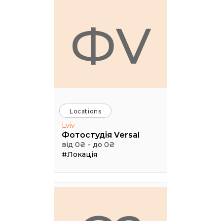
ФV
Locations
Lviv
Фотостудія Versal
від 0₴ - до 0₴
#Локація