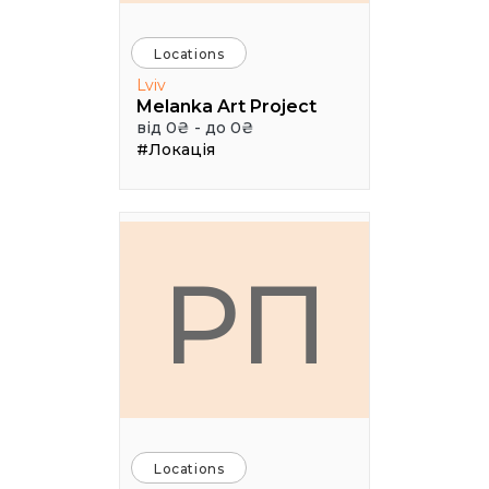
Locations
Lviv
Melanka Art Project
від 0₴ - до 0₴
#Локація
РП
Locations