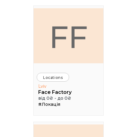
FF
Locations
Lviv
Face Factory
від 0₴ - до 0₴
#Локація