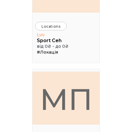
Locations
Lviv
Sport Ceh
від 0₴ - до 0₴
#Локація
МП