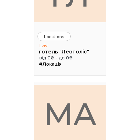
Locations
Lviv
готель "Леополіс"
від 0₴ - до 0₴
#Локація
MA