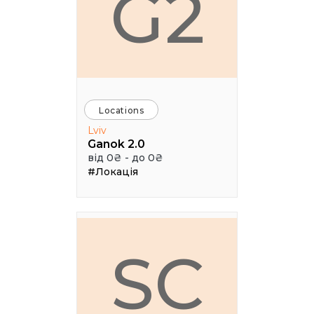
G2
Locations
Lviv
Ganok 2.0
від 0₴ - до 0₴
#Локація
SC