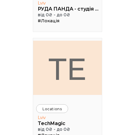
Lviv
РУДА ПАНДА - студія дитячої творчості
від 0₴ - до 0₴
#Локація
TE
Locations
Lviv
TechMagic
від 0₴ - до 0₴