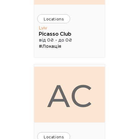
Locations
Lviv
Picasso Club
від 0₴ - до 0₴
#Локація
АС
Locations