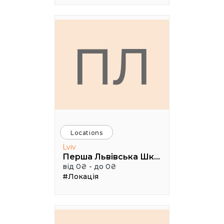
ПЛ
Locations
Lviv
Перша Львівська Школа ІТ Продаж
від 0₴ - до 0₴
#Локація