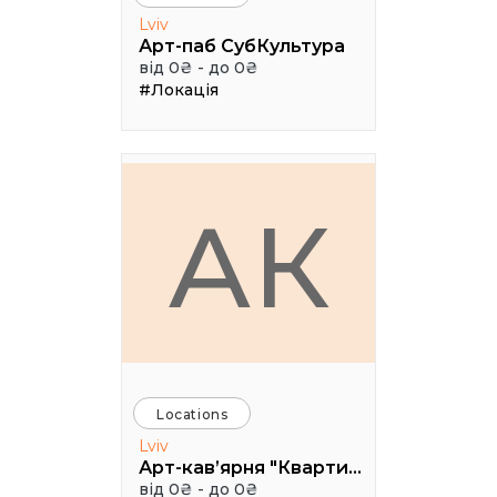
Lviv
Арт-паб СубКультура
від 0₴ - до 0₴
#Локація
АК
Locations
Lviv
Арт-кав’ярня "Квартира 35"
від 0₴ - до 0₴