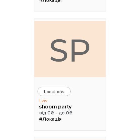
#Локація
SP
Locations
Lviv
shoom party
від 0₴ - до 0₴
#Локація