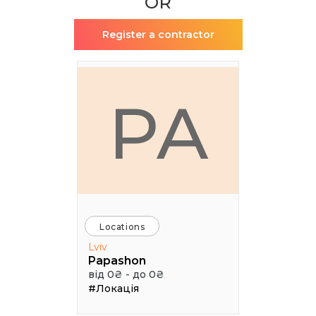
OR
Register a contractor
PA
Locations
Lviv
Papashon
від 0₴ - до 0₴
#Локація