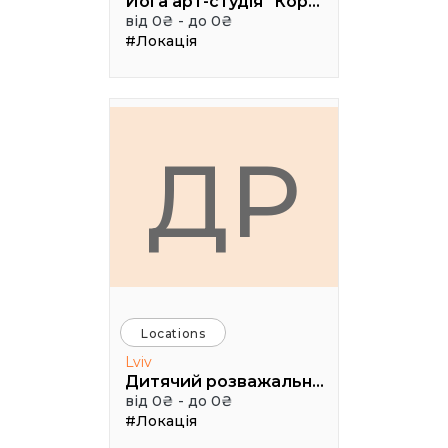
Йога арт-студія "Коралі"
від 0₴ - до 0₴
#Локація
ДР
Locations
Lviv
Дитячий розважально-пізнавальний клуб «Лис Микита»
від 0₴ - до 0₴
#Локація