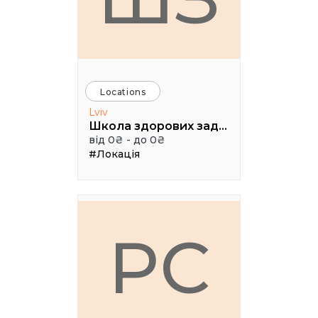
Locations
Lviv
Школа здорових задоволень Чотири ключі
від 0₴ - до 0₴
#Локація
PC