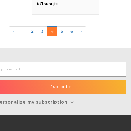
#Локація
«
1
2
3
4
5
6
»
ersonalize my subscription