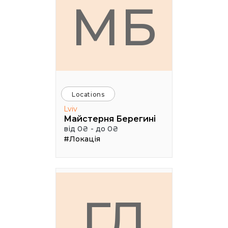
МБ
Locations
Lviv
Майстерня Берегині
від 0₴ - до 0₴
#Локація
ГЛ