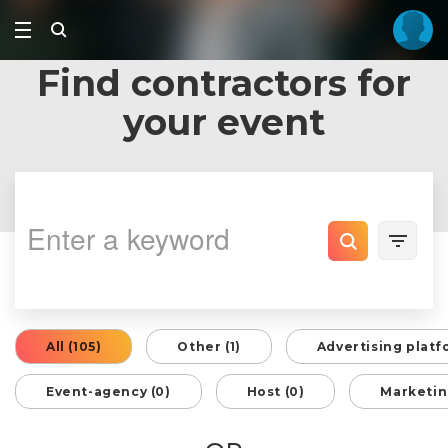
Find contractors for
your event
All (105)
Other (1)
Advertising platf
Event-agency (0)
Host (0)
Marketin