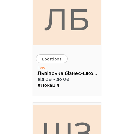
ЛБ
Locations
Lviv
Львівська бізнес-школа УКУ (LvBS)
від 0₴ - до 0₴
#Локація
ШЗ