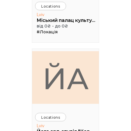
Locations
Lviv
Міський палац культури ім. Гната Хоткевича
від 0₴ - до 0₴
#Локація
ЙА
Locations
Lviv